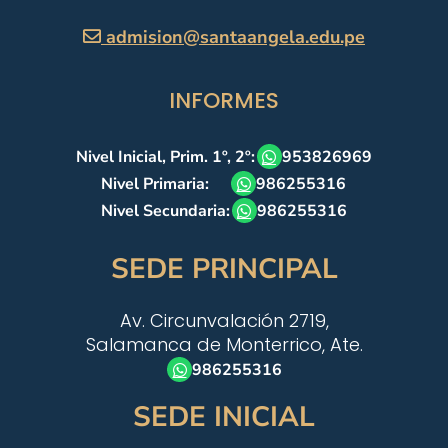
admision@santaangela.edu.pe
INFORMES
Nivel Inicial, Prim. 1º, 2º:
953826969
Nivel Primaria:
986255316
Nivel Secundaria:
986255316
SEDE PRINCIPAL
Av. Circunvalación 2719,
Salamanca de Monterrico, Ate.
986255316
SEDE INICIAL